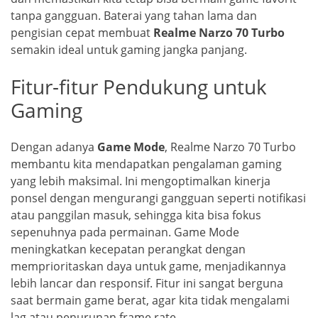
tanpa gangguan. Baterai yang tahan lama dan
pengisian cepat membuat
Realme Narzo 70 Turbo
semakin ideal untuk gaming jangka panjang.
Fitur-fitur Pendukung untuk
Gaming
Dengan adanya
Game Mode
, Realme Narzo 70 Turbo
membantu kita mendapatkan pengalaman gaming
yang lebih maksimal. Ini mengoptimalkan kinerja
ponsel dengan mengurangi gangguan seperti notifikasi
atau panggilan masuk, sehingga kita bisa fokus
sepenuhnya pada permainan. Game Mode
meningkatkan kecepatan perangkat dengan
memprioritaskan daya untuk game, menjadikannya
lebih lancar dan responsif. Fitur ini sangat berguna
saat bermain game berat, agar kita tidak mengalami
lag atau penurunan frame rate.