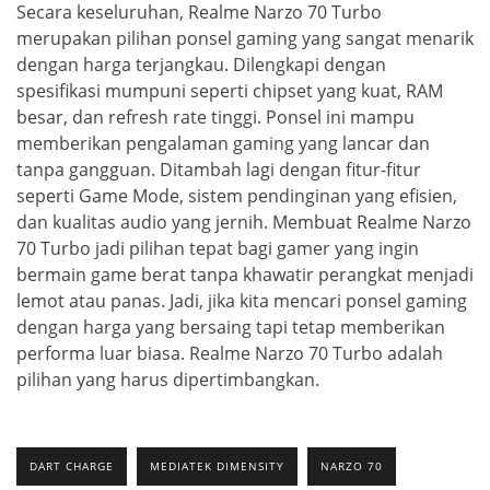
Secara keseluruhan, Realme Narzo 70 Turbo
merupakan pilihan ponsel gaming yang sangat menarik
dengan harga terjangkau. Dilengkapi dengan
spesifikasi mumpuni seperti chipset yang kuat, RAM
besar, dan refresh rate tinggi. Ponsel ini mampu
memberikan pengalaman gaming yang lancar dan
tanpa gangguan. Ditambah lagi dengan fitur-fitur
seperti Game Mode, sistem pendinginan yang efisien,
dan kualitas audio yang jernih. Membuat Realme Narzo
70 Turbo jadi pilihan tepat bagi gamer yang ingin
bermain game berat tanpa khawatir perangkat menjadi
lemot atau panas. Jadi, jika kita mencari ponsel gaming
dengan harga yang bersaing tapi tetap memberikan
performa luar biasa. Realme Narzo 70 Turbo adalah
pilihan yang harus dipertimbangkan.
DART CHARGE
MEDIATEK DIMENSITY
NARZO 70